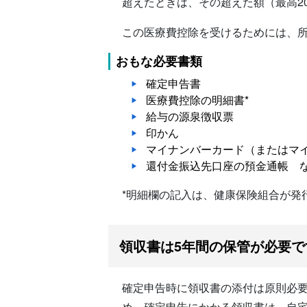
超えたときは、その超えた額（最高2
この医療費控除を受けるためには、所
おもな必要書類
確定申告書
医療費控除の明細書*
給与の源泉徴収票
印かん
マイナンバーカード（またはマ
還付金振込先口座の預金通帳 
*明細欄の記入は、健康保険組合が発
領収書は5年間の保管が必要で
確定申告時に領収書の添付は原則必
め、確定申告にかかる領収書は、自宅