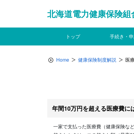
Skip
to
北海道電力健康保険組
content
トップ
手続き・申
Home
健康保険制度解説
医
年間10万円を超える医療費に
一家で支払った医療費（健康保険など