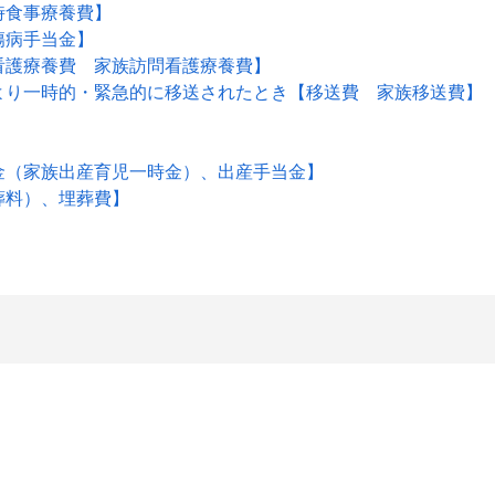
時食事療養費】
傷病手当金】
看護療養費 家族訪問看護療養費】
より一時的・緊急的に移送されたとき【移送費 家族移送費】
金（家族出産育児一時金）、出産手当金】
葬料）、埋葬費】