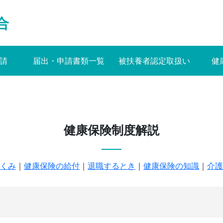
合
請
届出・申請書類一覧
被扶養者認定取扱い
健
健康保険制度解説
くみ
｜
健康保険の給付
｜
退職するとき
｜
健康保険の知識
｜
介護